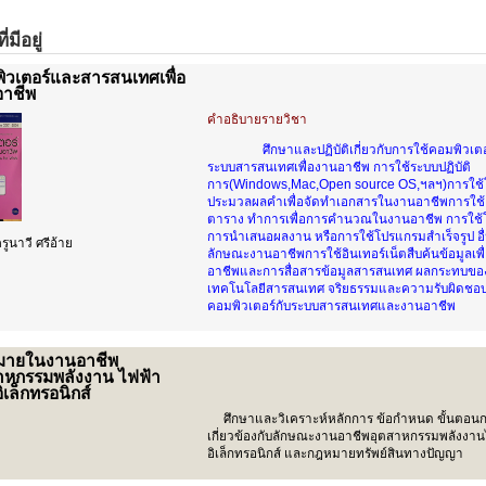
่มีอยู่
ิวเตอร์และสารสนเทศเพื่อ
าชีพ
คำอธิบายรายวิชา
ศึกษาและปฏิบัติเกี่ยวกับการใช้คอมพิวเต
ระบบสารสนเทศเพื่องานอาชีพ การใช้ระบบปฏิบัติ
การ(Windows,Mac,Open source OS,ฯลฯ)การใช
ประมวลผลคำเพื่อจัดทำเอกสารในงานอาชีพการใช
ตาราง ทำการเพื่อการคำนวณในงานอาชีพ การใช
การนำเสนอผลงาน หรือการใช้โปรแกรมสำเร็จรูป อื
รูนาวี ศรีอ้าย
ลักษณะงานอาชีพการใช้อินเทอร์เน็ตสืบค้นข้อมูลเพื
อาชีพและการสื่อสารข้อมูลสารสนเทศ ผลกระทบขอ
เทคโนโลยีสารสนเทศ จริยธรรมและความรับผิดชอ
คอมพิวเตอร์กับระบบสารสนเทศและงานอาชีพ
มายในงานอาชีพ
าหกรรมพลังงาน ไฟฟ้า
ิเล็กทรอนิกส์
ศึกษาและวิเคราะห์หลักการ ข้อกำหนด ขั้นตอนก
เกี่ยวข้องกับลักษณะงานอาชีพอุตสาหกรรมพลังงาน
อิเล็กทรอนิกส์ และกฎหมายทรัพย์สินทางปัญญา