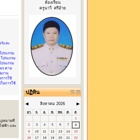
ห้องเรียน
ครูนาวี ศรีอ้าย
อร์และ
้โปรแกรม
้ โปรแกรม
้โปรแกรม
่นๆ ตาม
่องาน
งการใช้
บในการใช้
ปฏิทิน
◀
สิงหาคม 2026
▶
อา.
จ.
อ.
พ.
พฤ.
ศ.
ส.
1
ฎหมายที่
2
3
4
5
6
7
8
ไฟฟ้า และ
9
10
11
12
13
14
15
16
17
18
19
20
21
22