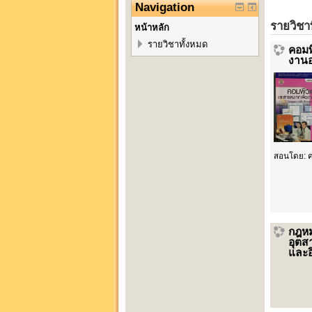
Navigation
รายวิชาที
หน้าหลัก
รายวิชาทั้งหมด
คอมพ
งานอ
สอนโดย:
ค
กฎห
อุตส
และอ